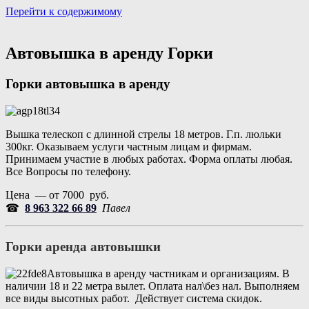
Перейти к содержимому
Портал аренды спецтехники
Санкт Петербург и Лен обл
Автовышка в аренду Горки
Горки
автовышка в аренду
Вышка телескоп с длинной стрелы 18 метров. Г.п. люльки
300кг. Оказываем услуги частным лицам и фирмам.
Принимаем участие в любых работах. Форма оплаты любая.
Все Вопросы по телефону.
Цена — от 7000 руб.
☎
8 963 322 66 89
Павел
Горки аренда автовышки
Автовышка в аренду частникам и организациям. В
наличии 18 и 22 метра вылет. Оплата нал\без нал. Выполняем
все виды высотных работ. Действует система скидок.