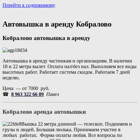
Перейти к содержимому
Портал аренды спецтехники
Санкт Петербург и Лен обл
Автовышка в аренду Кобралово
Кобралово
автовышка в аренду
Автовышка в аренду частникам и организациям. В наличии
18 и 22 метра вылет. Оплата нал\без нал. Выполняем все виды
высотных работ. Работает система скидок. Работаем 7 дней
неделю.
Цена — от 7000 руб.
☎
8 963 322 66 89
Павел
Кобралово аренда автовышки
Вышка 22 метра длинной — телескоп. Поднимем и
грузы и людей. Большая люлька. Принимаем участие в
любых работах. Форма оплаты любая. Все вопросы по