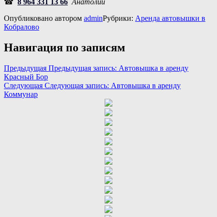
☎
8 964 331 13 66
Анатолий
Опубликовано
автором
admin
Рубрики:
Аренда автовышки в
Кобралово
Навигация по записям
Предыдущая
Предыдущая запись:
Автовышка в аренду
Красный Бор
Следующая
Следующая запись:
Автовышка в аренду
Коммунар