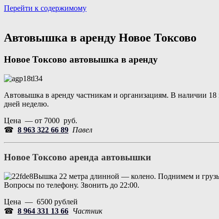
Перейти к содержимому
Портал аренды спецтехники
Санкт Петербург и Лен обл
Автовышка в аренду Новое Токсово
Новое Токсово
автовышка в аренду
Автовышка в аренду частникам и организациям. В наличии 18 и
дней неделю.
Цена — от 7000 руб.
☎
8 963 322 66 89
Павел
Новое Токсово аренда автовышки
Вышка 22 метра длинной — колено. Поднимем и грузы
Вопросы по телефону. Звонить до 22:00.
Цена — 6500 рублей
☎
8 964 331 13 66
Частник