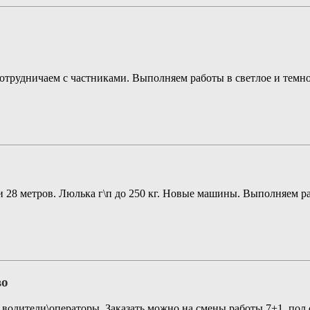
отрудничаем с частниками. Выполняем работы в светлое и темно
28 метров. Люлька г\п до 250 кг. Новые машины. Выполняем ра
во
водители\операторы. Заказать можно на смены работы 7+1, пол с