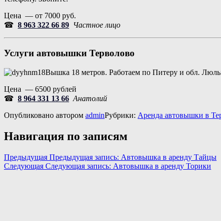
Цена — от 7000 руб.
☎
8 963 322 66 89
Частное лицо
Услуги автовышки
Терволово
Вышка 18 метров. Работаем по Питеру и обл. Люлька
Цена — 6500 рублей
☎
8 964 331 13 66
Анатолий
Опубликовано
автором
admin
Рубрики:
Аренда автовышки в Те
Навигация по записям
Предыдущая
Предыдущая запись:
Автовышка в аренду Тайцы
Следующая
Следующая запись:
Автовышка в аренду Торики