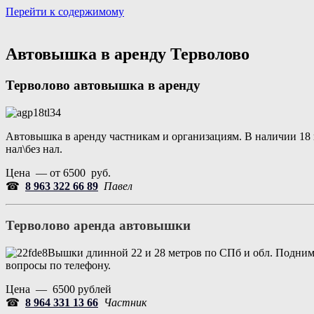
Перейти к содержимому
Портал аренды спецтехники
Санкт Петербург и Лен обл
Автовышка в аренду Терволово
Терволово
автовышка в аренду
Автовышка в аренду частникам и организациям. В наличии 18 и
нал\без нал.
Цена — от 6500 руб.
☎
8 963 322 66 89
Павел
Терволово аренда автовышки
Вышки длинной 22 и 28 метров по СПб и обл. Подниме
вопросы по телефону.
Цена — 6500 рублей
☎
8 964 331 13 66
Частник