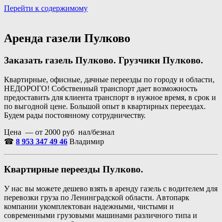
Перейти к содержимому
Портал аренды спецтехники
Санкт Петербург и Лен обл
Аренда газели Пулково
Заказать газель Пулково. Грузчики Пулково.
Квартирные, офисные, дачные переезды по городу и области,
НЕДОРОГО! Собственный транспорт дает возможность
предоставить для клиента транспорт в нужное время, в срок и
по выгодной цене. Большой опыт в квартирных переездах.
Будем рады постоянному сотрудничеству.
Цена — от 2000 руб нал/безнал
☎
8 953 347 49 46
Владимир
Квартирные переезды Пулково.
У нас вы можете дешево взять в аренду газель с водителем для
перевозки груза по Ленинградской области. Автопарк
компании укомплектован надежными, чистыми и
современными грузовыми машинами различного типа и