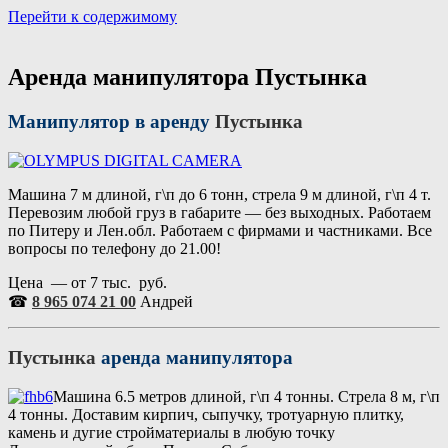
Перейти к содержимому
Портал аренды спецтехники
Санкт Петербург и Лен обл
Аренда манипулятора Пустынка
Манипулятор в аренду
Пустынка
Машина 7 м длиной, г\п до 6 тонн, стрела 9 м длиной, г\п 4 т.
Перевозим любой груз в габарите — без выходных. Работаем
по Питеру и Лен.обл. Работаем с фирмами и частниками. Все
вопросы по телефону до 21.00!
Цена — от 7 тыс. руб.
☎
8 965 074 21 00
Андрей
Пустынка
аренда манипулятора
Машина 6.5 метров длиной, г\п 4 тонны. Стрела 8 м, г\п
4 тонны. Доставим кирпич, сыпучку, тротуарную плитку,
камень и дугие стройматериалы в любую точку