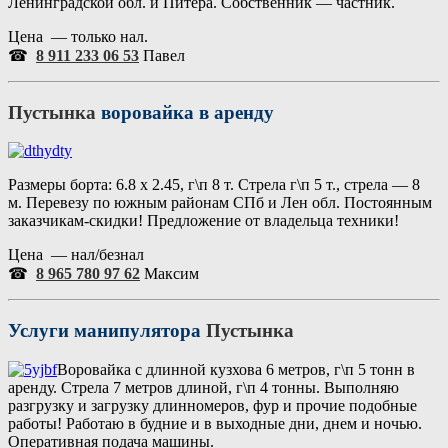
Ленинградской обл. и Питера. Собственник — частник.
Цена — только нал.
☎
8 911 233 06 53
Павел
Пустынка
воровайка в аренду
Размеры борта: 6.8 х 2.45, г\п 8 т. Стрела г\п 5 т., стрела — 8
м. Перевезу по южным районам СПб и Лен обл. Постоянным
заказчикам-скидки! Предложение от владельца техники!
Цена — нал/безнал
☎
8 965 780 97 62
Максим
Услуги манипулятора
Пустынка
Воровайка с длинной кузхова 6 метров, г\п 5 тонн в
аренду. Стрела 7 метров длиной, г\п 4 тонны. Выполняю
разгрузку и загрузку длинномеров, фур и прочие подобные
работы! Работаю в будние и в выходные дни, днем и ночью.
Оперативная подача машины.