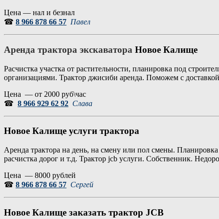
Цена — нал и безнал
☎
8 966 878 66 57
Павел
Аренда трактора экскаватора
Новое Калище
Расчистка участка от растительности, планировка под строите
организациями. Трактор джисиби аренда. Поможем с доставкой 
Цена — от 2000 руб\час
☎
8 966 929 62 92
Слава
Новое Калище услуги трактора
Аренда трактора на день, на смену или пол смены. Планировка 
расчистка дорог и т.д. Трактор jcb услуги. Собственник. Недо
Цена — 8000 рублей
☎
8 966 878 66 57
Сергей
Новое Калище заказать трактор JCB