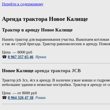
Перейти к содержимому
Портал аренды спецтехники
Санкт Петербург и Лен обл
Аренда трактора Новое Калище
Трактор в аренду Новое Калище
Нанять трактор для выравнивания участка. Выкопаем котлован
а так же строй бригада. Трактор равноколесник в аренду. Помо
Цена — 8000 руб
☎
8 967 357 65 46
Ирина
Новое Калище
аренда трактора JCB
Трактор jcb 3cx, 4cx в аренду. В наличии узкие ковши и гидр
небольшие здания и нежилые постройки. Трактор в аренду от с
Цена — от 8000 руб
☎
8 964 326 47 38
Роман