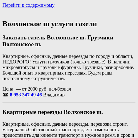
Перейти к содержимому
Портал аренды спецтехники
Санкт Петербург и Лен обл
Волхонское ш услуги газели
Заказать газель Волхонское ш. Грузчики
Волхонское ш.
Квартирные, офисные, дачные переезды по городу и области,
НЕДОРОГО! Услуги грузчиков (только трезвые). В наличии
микроавтобусы и грузовые фургоны. Грузчики, разнорабочие.
Большой опыт в квартирных переездах. Будем рады
постоянному сотрудничеству.
Цена — от 2000 руб нал/безнал
☎
8 953 347 49 46
Владимир
Квартирные переезды Волхонское ш.
Квартирные, офисные, дачные переезды, перевозка строит.
материалов.Собственный транспорт дает возможность
предоставить для клиента транспорт в нужное время, в срок и