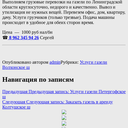
Выполняем грузовые перевозки на газели по Ленинградской
области круглосуточно, недорого и качественно. Вывоз и
утилизация не нужных вещей. Перевезем офис, дом, квартиру,
дачу. Услуги грузчиков (только трезвые). Подача машины
происходит в удобное для обеих сторон время.
Цена — 1000 руб нал/бн
☎
8 962 345 94 26
Сергей
Опубликовано
автором
admin
Рубрики:
Услуги газели
Волхонское ш
Навигация по записям
Предыдущая
Предыдущая запись:
Услуги газели Петергофское
ш
Следующая
Следующая запись:
Заказать газель в аренду
Колтушское ш