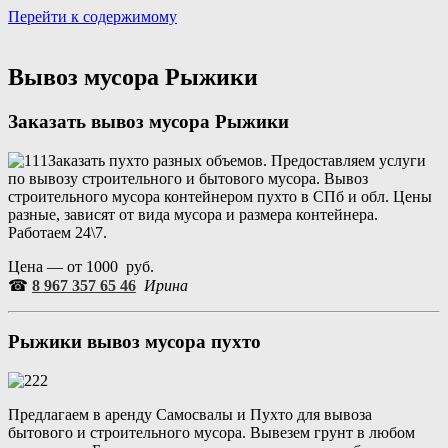
Перейти к содержимому
Портал аренды спецтехники
Санкт Петербург и Лен обл
Вывоз мусора Рыжики
Заказать вывоз мусора
Рыжики
Заказать пухто разных объемов. Предоставляем услуги
по вывозу строительного и бытового мусора. Вывоз
строительного мусора контейнером пухто в СПб и обл. Цены
разные, зависят от вида мусора и размера контейнера.
Работаем 24\7.
Цена — от 1000 руб.
☎
8 967 357 65 46
Ирина
Рыжики
вывоз мусора пухто
Предлагаем в аренду Самосвалы и Пухто для вывоза
бытового и строительного мусора. Вывезем грунт в любом