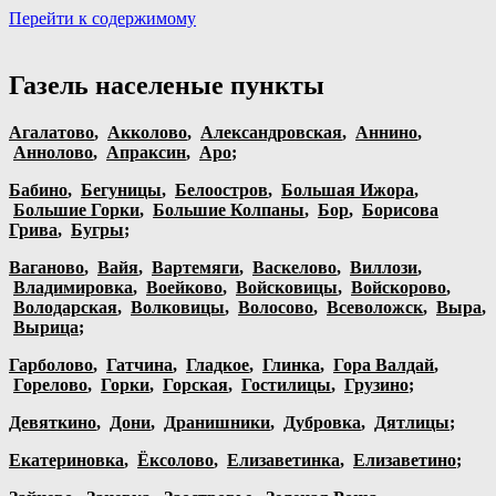
Перейти к содержимому
Портал аренды спецтехники
Санкт Петербург и Лен обл
Газель населеные пункты
Агалатово
,
Акколово
,
Александровская
,
Аннино
,
Аннолово
,
Апраксин
,
Аро
;
Бабино
,
Бегуницы
,
Белоостров
,
Большая Ижора
,
Большие Горки
,
Большие Колпаны
,
Бор
,
Борисова
Грива
,
Бугры
;
Ваганово
,
Вайя
,
Вартемяги
,
Васкелово
,
Виллози
,
Владимировка
,
Воейково
,
Войсковицы
,
Войскорово
,
Володарская
,
Волковицы
,
Волосово
,
Всеволожск
,
Выра
,
Вырица
;
Гарболово
,
Гатчина
,
Гладкое
,
Глинка
,
Гора Валдай
,
Горелово
,
Горки
,
Горская
,
Гостилицы
,
Грузино
;
Девяткино
,
Дони
,
Дранишники
,
Дубровка
,
Дятлицы
;
Екатериновка
,
Ёксолово
,
Елизаветинка
,
Елизаветино
;