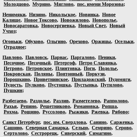
Молодцово
,
Мурино
,
Мяглово
,
пос. имени Морозова
;
Ненимяки
,
Низино
,
Никольское
,
Новинка
,
Новое
Калище
,
Новое Токсово
,
Новожилово
,
Новополье
,
Новосаратовка
,
Новосергиевка
,
Новый Свет
,
Новый
Учхоз
;
Огоньки
,
Обухово
,
Ольгино
,
Орехово
,
Оржицы
,
Осельки
,
Отрадное
;
Павлово
,
Павловск
,
Парнас
,
Паргалово
,
Пеники
,
Песочное
,
Песочный
,
Петергоф
,
Петро Славянка
,
Петрово
,
Петровское
,
Плинтовка
,
Поги
,
Подолье
,
Покровская
,
Поляны
,
Понтонный
,
Поркузи
,
Порошкино
,
Приветнинское
,
Приладожский
,
Пудомяги
,
Пудость
,
Пулково
,
Пустошка
,
Пустынка
,
Путилово
,
Пушкин
;
Разбегаево
,
Раздолье
,
Разлив
,
Разметелево
,
Рапполово
,
Рахья
,
Репино
,
Решетниково
,
Романовка
,
Ропша
,
Рохма
,
Рощино
,
Руссолово
,
Рыжики
,
Ржевка
,
Рябово
;
Санкт Петербург
,
пос. им. Свердлова
,
Санино
,
Сарженка
,
Сашино
,
Северная Самарка
,
Сельцо
,
Семрино
,
Серово
,
Сертолово
,
Сестрорецк
,
Сиверский
,
Симагино
,