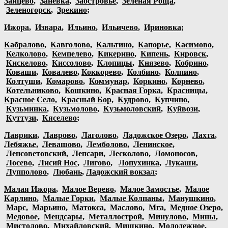
Зайцево
,
Заневка
,
Заостровье
,
Зеленая Роща
,
Зеленогорск
,
Зрекино
;
Ижора
,
Извара
,
Ильино
,
Ильичево
,
Ириновка
;
Кабралово
,
Кавголово
,
Кальтино
,
Капорье
,
Касимово
,
Келколово
,
Кемпелево
,
Кикерино
,
Кипень
,
Кировск
,
Кискелово
,
Киссолово
,
Клопицы
,
Князево
,
Кобрино
,
Коваши
,
Ковалево
,
Коккорево
,
Колбино
,
Колпино
,
Колтуши
,
Комарово
,
Коммунар
,
Коркино
,
Корнево
,
Котельниково
,
Кошкино
,
Красная Горка
,
Красницы
,
Красное Село
,
Красный Бор
,
Кудрово
,
Купчино
,
Кузьминка
,
Кузьмолово
,
Кузьмоловский
,
Куйвози
,
Куттузи
,
Кяселево
;
Лаврики
,
Лаврово
,
Лаголово
,
Ладожское Озеро
,
Лахта
,
Лебяжье
,
Левашово
,
Лемболово
,
Ленинское
,
Ленсоветовский
,
Лепсари
,
Лесколово
,
Ломоносов
,
Лосево
,
Лисий Нос
,
Лигово
,
Лопухинка
,
Лукаши
,
Лупполово
,
Любань
,
Ладожский вокзал
;
Малая Ижора
,
Малое Верево
,
Малое Замостье
,
Малое
Карлино
,
Малые Горки
,
Малые Колпаны
,
Манушкино
,
Марс
,
Марьино
,
Матокса
,
Маслово
,
Мга
,
Медное Озеро
,
Медовое
,
Мендсары
,
Металлострой
,
Минулово
,
Мины
,
Мистолово
,
Михайловский
,
Мишкино
,
Молодежное
,