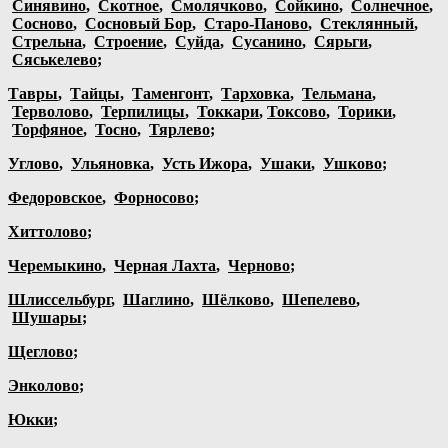
Синявино
,
Скотное
,
Смолячково
,
Сойкино
,
Солнечное
,
Сосново
,
Сосновый Бор
,
Старо-Паново
,
Стеклянный
,
Стрельна
,
Строение
,
Суйда
,
Сусанино
,
Сярьги
,
Сяськелево
;
Тавры
,
Тайцы
,
Таменгонт
,
Тарховка
,
Тельмана
,
Терволово
,
Терпилицы
,
Токкари
,
Токсово
,
Торики
,
Торфяное
,
Тосно
,
Тярлево
;
Углово
,
Ульяновка
,
Усть Ижора
,
Ушаки
,
Ушково
;
Федоровское
,
Форносово
;
Хиттолово
;
Черемыкино
,
Черная Лахта
,
Черново
;
Шлиссельбург
,
Шаглино
,
Шёлково
,
Шепелево
,
Шушары
;
Щеглово
;
Энколово
;
Юкки
;