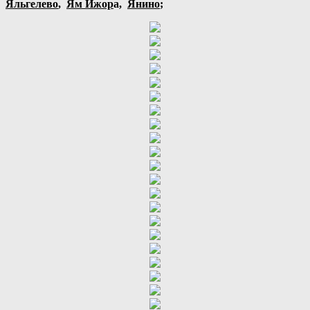
Яльгелево
,
Ям Ижор
а,
Янино
;