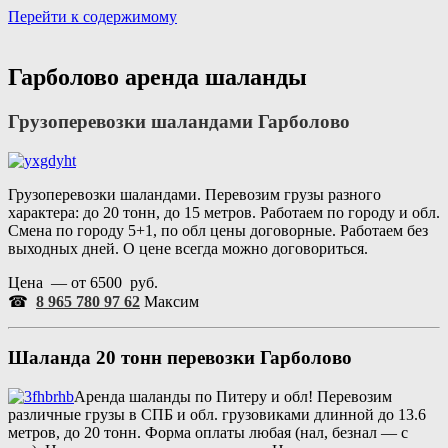
Перейти к содержимому
Портал аренды спецтехники
Санкт Петербург и Лен обл
Гарболово аренда шаланды
Грузоперевозки шаландами
Гарболово
Грузоперевозки шаландами. Перевозим грузы разного
характера: до 20 тонн, до 15 метров. Работаем по городу и обл.
Смена по городу 5+1, по обл цены договорные. Работаем без
выходных дней. О цене всегда можно договориться.
Цена — от 6500 руб.
☎
8 965 780 97 62
Максим
Шаланда 20 тонн перевозки
Гарболово
Аренда шаланды по Питеру и обл! Перевозим
различные грузы в СПБ и обл. грузовиками длинной до 13.6
метров, до 20 тонн. Форма оплаты любая (нал, безнал — с