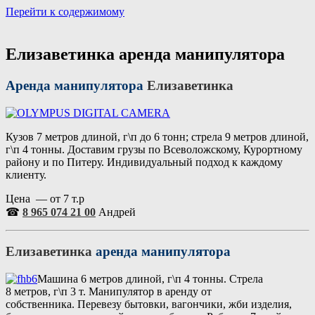
Перейти к содержимому
Портал аренды спецтехники
Санкт Петербург и Лен обл
Елизаветинка аренда манипулятора
Аренда манипулятора
Елизаветинка
Кузов 7 метров длиной, г\п до 6 тонн; стрела 9 метров длиной,
г\п 4 тонны. Доставим грузы по Всеволожскому, Курортному
району и по Питеру. Индивидуальный подход к каждому
клиенту.
Цена — от 7 т.р
☎
8 965 074 21 00
Андрей
Елизаветинка
аренда манипулятора
Машина 6 метров длиной, г\п 4 тонны. Стрела
8 метров, г\п 3 т. Манипулятор в аренду от
собственника. Перевезу бытовки, вагончики, жби изделия,