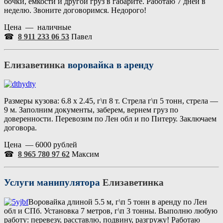
бочки, емкости и другой груз в габарите. Работаю 7 дней в
неделю. Звоните договоримся. Недорого!
Цена — наличные
☎
8 911 233 06 53
Павел
Елизаветинка
воровайка в аренду
Размеры кузова: 6.8 х 2.45, г\п 8 т. Стрела г\п 5 тонн, стрела —
9 м. Заполним документы, заберем, вернем груз по
доверенности. Перевозим по Лен обл и по Питеру. Заключаем
договора.
Цена — 6000 рублей
☎
8 965 780 97 62
Максим
Услуги манипулятора
Елизаветинка
Воровайка длиной 5.5 м, г\п 5 тонн в аренду по Лен
обл и СПб. Установка 7 метров, г\п 3 тонны. Выполню любую
работу: перевезу, расставлю, подвину, разгружу! Работаю