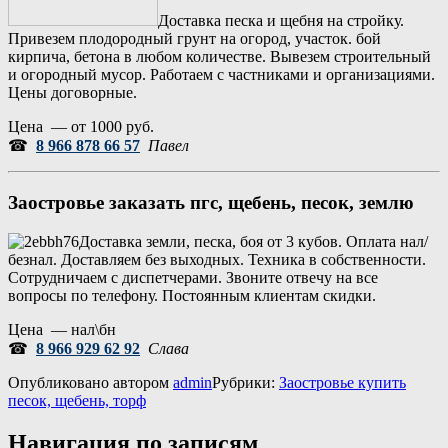
Доставка песка и щебня на стройку.
Привезем плодородный грунт на огород, участок. бой
кирпича, бетона в любом количестве. Вывезем строительный
и огородный мусор. Работаем с частниками и организациями.
Цены договорные.
Цена — от 1000 руб.
☎
8 966 878 66 57
Павел
Заостровье
заказать пгс, щебень, песок, землю
Доставка земли, песка, боя от 3 кубов. Оплата нал/
безнал. Доставляем без выходных. Техника в собственности.
Сотрудничаем с диспетчерами. Звоните отвечу на все
вопросы по телефону. Постоянным клиентам скидки.
Цена — нал\бн
☎
8 966 929 62 92
Слава
Опубликовано
автором
admin
Рубрики:
Заостровье купить
песок, щебень, торф
Навигация по записям