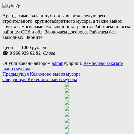
Аренда самосвала и пухто для вывоза следующего:
строительного, крупногабаритного мусора, а также вывоз
грунта самосвалами. Большой опыт работы. Работаем по всем
районам СПб и обл. Заключаем договора. Работаем без
выходных. Звоните.
Цена — 1000 рублей
☎
8 966 929 62 92
Слава
Опубликовано
автором
admin
Рубрики:
Кемпелево заказать
вывоз мусора
Навигация
Предыдущая
Предыдущая
Келколово вывоз мусора
Следующая
запись:
Следующая
Кикерино вывоз мусора
по
запись:
записям