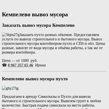
Перейти
Портал аренды спецтехники
Санкт Петербург и Лен обл
к
содержимому
Кемпелево вывоз мусора
Заказать вывоз мусора Кемпелево
Заказать пухто разных объемов. Предоставляем
услуги по вывозу строительного и бытового мусора. Вывоз
строительного мусора контейнером пухто в СПб и обл. Цены
разные, зависят от вида мусора и объёма работы, а так же от
размера контейнера.
Цена — от 1000 руб.
☎
8 967 357 65 46
Ирина
Кемпелево вывоз мусора пухто
Предлагаем в аренду Самосвалы и Пухто для вывоза
бытового и строительного мусора. Вывезем грунт в любом
количестве. Быстрая подача самосвала на место работы.