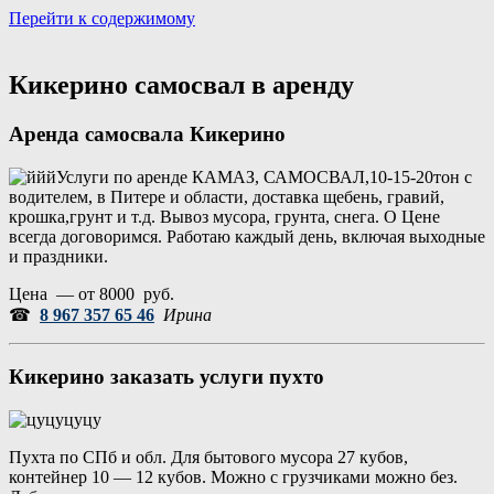
Перейти к содержимому
Портал аренды спецтехники
Санкт Петербург и Лен обл
Кикерино самосвал в аренду
Аренда самосвала Кикерино
Услуги по аренде КАМАЗ, САМОСВАЛ,10-15-20тон с
водителем, в Питере и области, доставка щебень, гравий,
крошка,грунт и т.д. Вывоз мусора, грунта, снега. О Цене
всегда договоримся. Работаю каждый день, включая выходные
и праздники.
Цена — от 8000 руб.
☎
8 967 357 65 46
Ирина
Кикерино заказать услуги пухто
Пухта по СПб и обл. Для бытового мусора 27 кубов,
контейнер 10 — 12 кубов. Можно с грузчиками можно без.