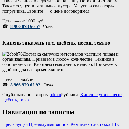
навоз и чернозем с доставкой на ваш участок или стройку.
Также осуществляем вывоз мусора. Услуги экскаватора-
погрузчика. Звоните — о цене договоримся.
Цена — от 1000 руб.
☎
8 966 878 66 57
Павел
Кипень
заказать пгс, щебень, песок, землю
Доставка сыпучих материалов частным лицам и
организациям. Привезем в любом количестве. Техника в
собственности. Работаем семь дней в неделю. Привезем в
удобное для вас время. Звоните.
Цена — нал\бн
☎
8 966 929 62 92
Слава
Опубликовано
автором
admin
Рубрики:
Кипень купить песок,
щебень, торф
Навигация по записям
Предыдущая
Предыдущая запись:
Кемпелево доставка ПГС