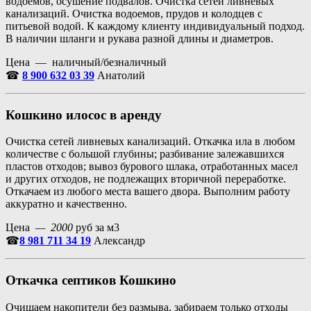
водоемов, осушение подвалов. Очистка сетей ливневых
канализаций. Очистка водоемов, прудов и колодцев с
питьевой водой. К каждому клиенту индивидуальный подход.
В наличии шланги и рукава разной длины и диаметров.
Цена — наличный/безналичный
☎
8 900 632 03 39
Анатолий
Кошкино илосос в аренду
Очистка сетей ливневых канализаций. Откачка ила в любом
количестве с большой глубины; разбивание залежавшихся
пластов отходов; вывоз бурового шлака, отработанных масел
и других отходов, не подлежащих вторичной переработке.
Откачаем из любого места вашего двора. Выполним работу
аккуратно и качественно.
Цена
— 2000
руб за м3
☎
8 981 711 34 19
Александр
Откачка септиков Кошкино
Очищаем накопители без размыва, забираем только отходы