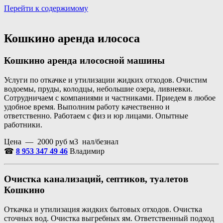
Перейти к содержимому
Портал аренды спецтехники
Санкт Петербург и Лен обл
Кошкино аренда илососа
Кошкино аренда илососной машины
Услуги по откачке и утилизации жидких отходов. Очистим
водоемы, пруды, колодцы, небольшие озера, ливневки.
Сотрудничаем с компаниями и частниками. Приедем в любое
удобное время. Выполним работу качественно и
ответственно. Работаем с физ и юр лицами. Опытные
работники.
Цена — 2000 руб м3 нал/безнал
☎
8 953 347 49 46
Владимир
Очистка канализаций, септиков, туалетов
Кошкино
Откачка и утилизация жидких бытовых отходов. Очистка
сточных вод. Очистка выгребных ям. Ответственный подход