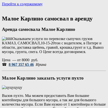
Перейти к содержимому
Портал аренды спецтехники
Санкт Петербург и Лен обл
Малое Карлино самосвал в аренду
Аренда самосвала Малое Карлино
Оказываем услуги по перевозке сыпучих грузов
КАМАЗ, САМОСВАЛ,10-15-20тон с водителем, в Питере и
области, доставка щебень, гравий, крошка,грунт и т.д. Вывоз
мусора, грунта, снега. О Цене всегда договоримся.
Цена — от 8000 руб.
☎
8 967 357 65 46
Ирина
Малое Карлино заказать услуги пухто
Вызов пухто. Мы можем предоставить Вам большие
контейнеры для большого мусора, а так же для большого
количества мусора. Если Вам нужно от 1 контейнера и больше