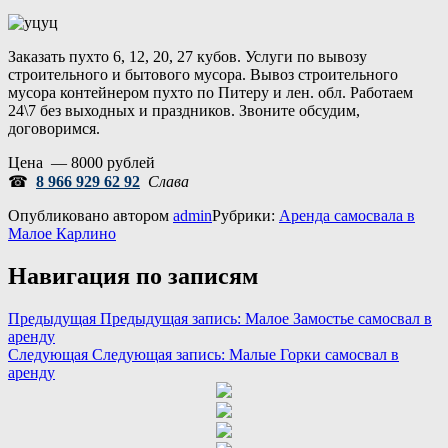
Заказать пухто 6, 12, 20, 27 кубов. Услуги по вывозу
строительного и бытового мусора. Вывоз строительного
мусора контейнером пухто по Питеру и лен. обл. Работаем
24\7 без выходных и праздников. Звоните обсудим,
договоримся.
Цена — 8000 рублей
☎
8 966 929 62 92
Слава
Опубликовано
автором
admin
Рубрики:
Аренда самосвала в
Малое Карлино
Навигация по записям
Предыдущая
Предыдущая запись:
Малое Замостье самосвал в
аренду
Следующая
Следующая запись:
Малые Горки самосвал в
аренду