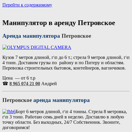
Перейти к содержимому
Портал аренды спецтехники
Санкт Петербург и Лен обл
Манипулятор в аренду Петровское
Аренда манипулятора
Петровское
Кузов 7 метров длиной, г\п до 6 т.; стрела 9 метров длиной, г\п
4 тонн. Доставим грузы по району и по Питеру и областям.
Перевозка строительных бытовок, контейнеров, вагончиков.
Цена — от 6 т.р
☎
8 965 074 21 00
Андрей
Петровское
аренда манипулятора
Борт 6 метров длиной, г\п 4 тонны. Стрела 8 метровка,
г\п 3 тонн. Работаю семь дней в неделю. Доставлю в любую
точку области. Без выходных, 24/7 Собственник. Звоните,
договоримся!