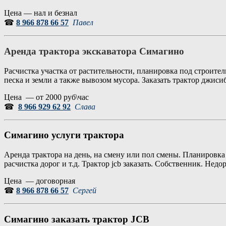
Цена — нал и безнал
☎
8 966 878 66 57
Павел
Аренда трактора экскаватора Симагино
Расчистка участка от растительности, планировка под строите
песка и земли а также вывозом мусора. Заказать трактор джиси
Цена — от 2000 руб\час
☎
8 966 929 62 92
Слава
Симагино услуги трактора
Аренда трактора на день, на смену или пол смены. Планировка 
расчистка дорог и т.д. Трактор jcb заказать. Собственник. Не
Цена — договорная
☎
8 966 878 66 57
Сергей
Симагино заказать трактор JCB