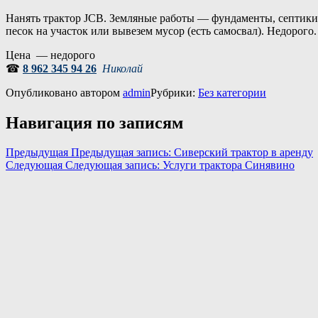
Нанять трактор JCB. Земляные работы — фундаменты, септики, 
песок на участок или вывезем мусор (есть самосвал). Недорого
Цена — недорого
☎
8 962 345 94 26
Николай
Опубликовано
автором
admin
Рубрики:
Без категории
Навигация по записям
Предыдущая
Предыдущая запись:
Сиверский трактор в аренду
Следующая
Следующая запись:
Услуги трактора Синявино