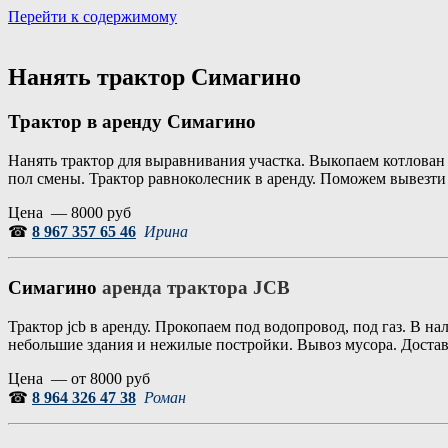
Перейти к содержимому
Портал аренды спецтехники
Санкт Петербург и Лен обл
Нанять трактор Симагино
Трактор в аренду Симагино
Нанять трактор для выравнивания участка. Выкопаем котлован
пол смены. Трактор равноколесник в аренду. Поможем вывезти
Цена — 8000 руб
☎
8 967 357 65 46
Ирина
Симагино
аренда трактора JCB
Трактор jcb в аренду. Прокопаем под водопровод, под газ. В 
небольшие здания и нежилые постройки. Вывоз мусора. Доставк
Цена — от 8000 руб
☎
8 964 326 47 38
Роман