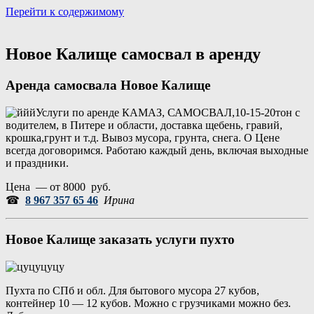
Перейти к содержимому
Портал аренды спецтехники
Санкт Петербург и Лен обл
Новое Калище самосвал в аренду
Аренда самосвала Новое Калище
Услуги по аренде КАМАЗ, САМОСВАЛ,10-15-20тон с
водителем, в Питере и области, доставка щебень, гравий,
крошка,грунт и т.д. Вывоз мусора, грунта, снега. О Цене
всегда договоримся. Работаю каждый день, включая выходные
и праздники.
Цена — от 8000 руб.
☎
8 967 357 65 46
Ирина
Новое Калище заказать услуги пухто
Пухта по СПб и обл. Для бытового мусора 27 кубов,
контейнер 10 — 12 кубов. Можно с грузчиками можно без.