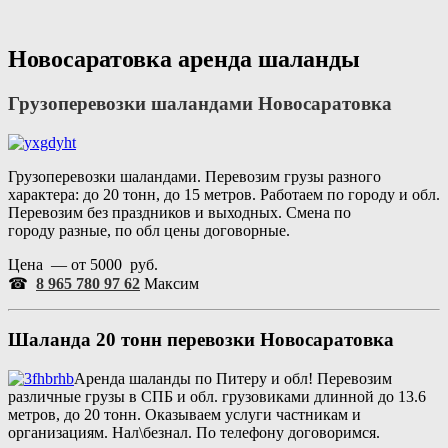
Перейти
Портал аренды спецтехники
Санкт Петербург и Лен обл
к
содержимому
Новосаратовка аренда шаланды
Грузоперевозки шаландами
Новосаратовка
Грузоперевозки шаландами. Перевозим грузы разного
характера: до 20 тонн, до 15 метров. Работаем по городу и обл.
Перевозим без праздников и выходных. Смена по
городу разные, по обл цены договорные.
Цена — от 5000 руб.
☎
8 965 780 97 62
Максим
Шаланда 20 тонн перевозки
Новосаратовка
Аренда шаланды по Питеру и обл! Перевозим
различные грузы в СПБ и обл. грузовиками длинной до 13.6
метров, до 20 тонн. Оказываем услуги частникам и
организациям. Нал\безнал. По телефону договоримся.