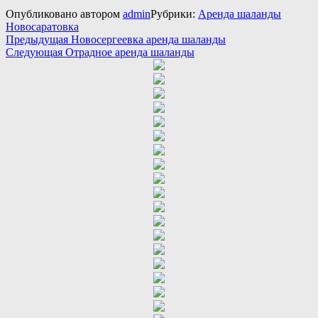
Опубликовано
автором
admin
Рубрики:
Аренда шаланды
Новосаратовка
Навигация
Предыдущая
Предыдущая
Новосергеевка аренда шаланды
Следующая
запись:
Следующая
Отрадное аренда шаланды
по
запись:
записям