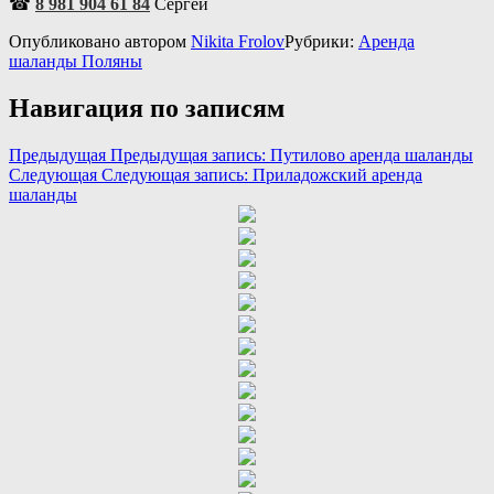
☎
8 981 904 61 84
Сергей
Опубликовано
автором
Nikita Frolov
Рубрики:
Аренда
шаланды Поляны
Навигация по записям
Предыдущая
Предыдущая запись:
Путилово аренда шаланды
Следующая
Следующая запись:
Приладожский аренда
шаланды