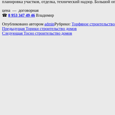
планировка участков, отделка, технический надзор. Большой о
цена — договорная
☎
8 953 347 49 46
Владимир
Опубликовано
автором
admin
Рубрики:
Торфяное строительство
Навигация
Предыдущая
Предыдущая
Торики строительство домов
Следующая
запись:
Следующая
Тосно строительство домов
по
запись:
записям