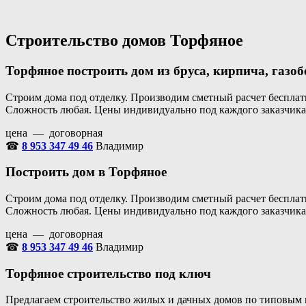
Перейти
Портал аренды спецтехники
Санкт Петербург и Лен обл
к
содержимому
Строительство домов Торфяное
Торфяное построить дом из бруса, кирпича, газоб
Строим дома под отделку. Производим сметный расчет бесплатн
Сложность любая. Цены индивидуально под каждого заказчика
цена — договорная
☎
8 953 347 49 46
Владимир
Построить дом в Торфяное
Строим дома под отделку. Производим сметный расчет бесплатн
Сложность любая. Цены индивидуально под каждого заказчика
цена — договорная
☎
8 953 347 49 46
Владимир
Торфяное строительство под ключ
Предлагаем строительство жилых и дачных домов по типовым 