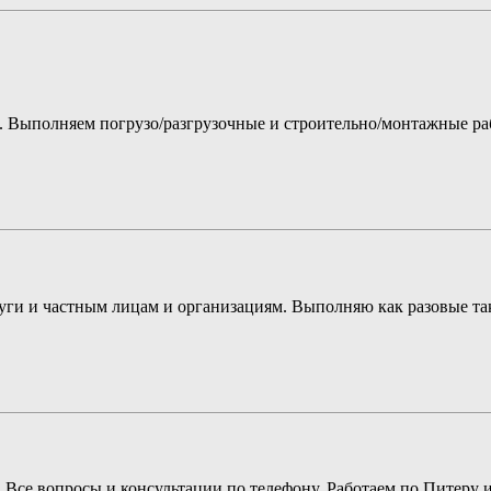
ых. Выполняем погрузо/разгрузочные и строительно/монтажные 
луги и частным лицам и организациям. Выполняю как разовые т
л. Все вопросы и консультации по телефону. Работаем по Питеру