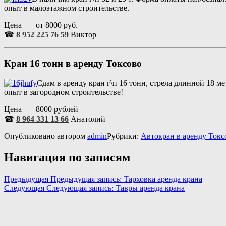
опыт в малоэтажном строительстве.
Цена — от 8000 руб.
☎
8 952 225 76 59
Виктор
Кран 16 тонн в аренду
Токсово
Сдам в аренду кран г\п 16 тонн, стрела длинной 18 м
опыт в загородном строительстве!
Цена — 8000 рублей
☎
8 964 331 13 66
Анатолий
Опубликовано
автором
admin
Рубрики:
Автокран в аренду Токс
Навигация по записям
Предыдущая
Предыдущая запись:
Тарховка аренда крана
Следующая
Следующая запись:
Тавры аренда крана