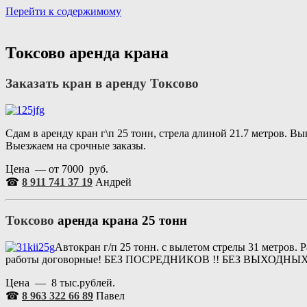
Перейти к содержимому
Портал аренды спецтехники
Санкт Петербург и Лен обл
Токсово аренда крана
Заказать кран в аренду
Токсово
Сдам в аренду кран г\п 25 тонн, стрела длиной 21.7 метров. В
Выезжаем на срочные заказы.
Цена — от 7000 руб.
☎
8 911 741 37 19
Андрей
Токсово
аренда крана 25 тонн
Автокран г/п 25 тонн. с вылетом стрелы 31 метров. Р
работы договорные! БЕЗ ПОСРЕДНИКОВ !! БЕЗ ВЫХОДНЫХ 
Цена — 8 тыс.рублей.
☎
8 963 322 66 89
Павел