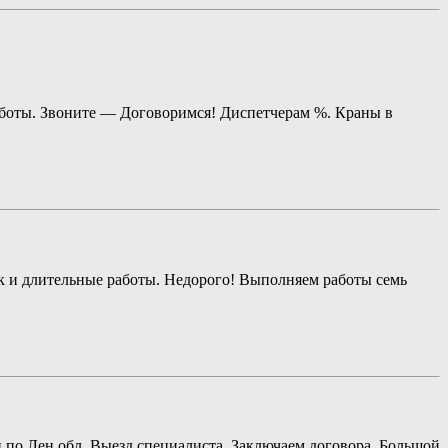
работы. Звоните — Договоримся! Диспетчерам %. Краны в
ак и длительные работы. Недорого! Выполняем работы семь
 и по Лен обл. Выезд специалиста. Заключаем договора. Большой