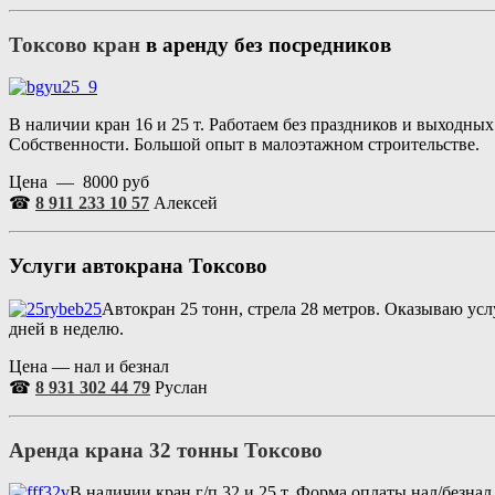
Токсово кран
в аренду без посредников
В наличии кран 16 и 25 т. Работаем без праздников и выходн
Собственности. Большой опыт в малоэтажном строительстве.
Цена — 8000 руб
☎
8 911 233 10 57
Алексей
Услуги автокрана
Токсово
Автокран 25 тонн, стрела 28 метров. Оказываю ус
дней в неделю.
Цена — нал и безнал
☎
8 931 302 44 79
Руслан
Аренда крана 32 тонны
Токсово
В наличии кран г/п 32 и 25 т. Форма оплаты нал/безна