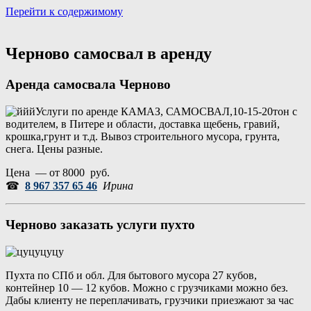
Перейти к содержимому
Портал аренды спецтехники
Санкт Петербург и Лен обл
Черново самосвал в аренду
Аренда самосвала Черново
Услуги по аренде КАМАЗ, САМОСВАЛ,10-15-20тон с
водителем, в Питере и области, доставка щебень, гравий,
крошка,грунт и т.д. Вывоз строительного мусора, грунта,
снега. Цены разные.
Цена — от 8000 руб.
☎
8 967 357 65 46
Ирина
Черново заказать услуги пухто
Пухта по СПб и обл. Для бытового мусора 27 кубов,
контейнер 10 — 12 кубов. Можно с грузчиками можно без.
Дабы клиенту не переплачивать, грузчики приезжают за час