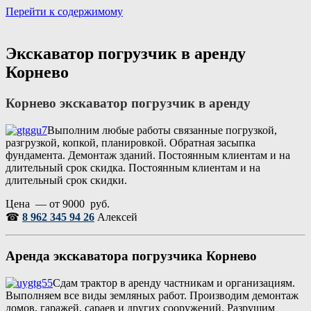
Перейти к содержимому
Портал аренды спецтехники
Санкт Петербург и Лен обл
Экскаватор погрузчик в аренду
Корнево
Корнево экскаватор погрузчик в аренду
Выполним любые работы связанные погрузкой,
разгрузкой, копкой, планировкой. Обратная засыпка
фундамента. Демонтаж зданий. Постоянным клиентам и на
длительный срок скидка. Постоянным клиентам и на
длительный срок скидки.
Цена — от 9000 руб.
☎
8 962 345 94 26
Алексей
Аренда экскаватора погрузчика Корнево
Сдам трактор в аренду частникам и организациям.
Выполняем все виды земляных работ. Производим демонтаж
домов, гаражей, сараев и других сооружений. Разрушим