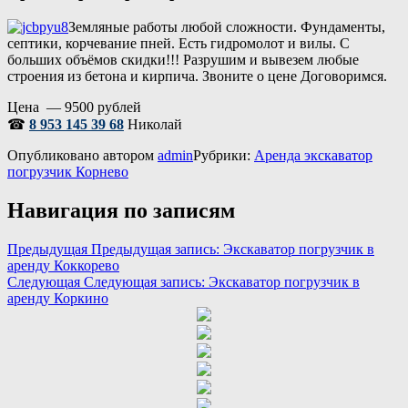
Земляные работы любой сложности. Фундаменты,
септики, корчевание пней. Есть гидромолот и вилы. С
больших объёмов скидки!!! Разрушим и вывезем любые
строения из бетона и кирпича. Звоните о цене Договоримся.
Цена — 9500 рублей
☎
8 953 145 39 68
Николай
Опубликовано
автором
admin
Рубрики:
Аренда экскаватор
погрузчик Корнево
Навигация по записям
Предыдущая
Предыдущая запись:
Экскаватор погрузчик в
аренду Коккорево
Следующая
Следующая запись:
Экскаватор погрузчик в
аренду Коркино