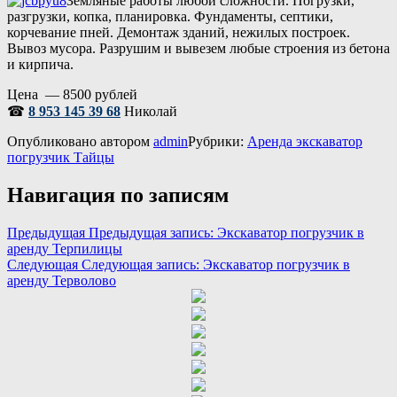
Земляные работы любой сложности. Погрузки,
разгрузки, копка, планировка. Фундаменты, септики,
корчевание пней. Демонтаж зданий, нежилых построек.
Вывоз мусора. Разрушим и вывезем любые строения из бетона
и кирпича.
Цена — 8500 рублей
☎
8 953 145 39 68
Николай
Опубликовано
автором
admin
Рубрики:
Аренда экскаватор
погрузчик Тайцы
Навигация по записям
Предыдущая
Предыдущая запись:
Экскаватор погрузчик в
аренду Терпилицы
Следующая
Следующая запись:
Экскаватор погрузчик в
аренду Терволово