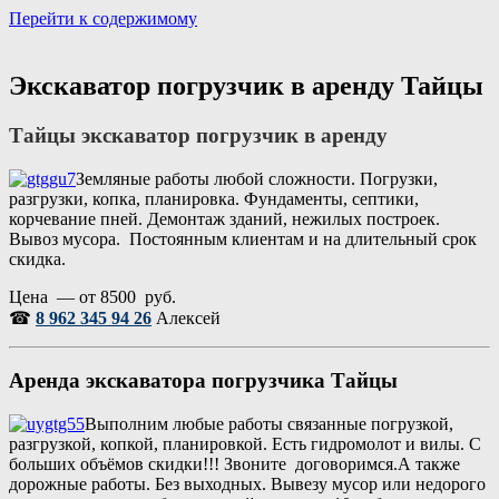
Перейти к содержимому
Портал аренды спецтехники
Санкт Петербург и Лен обл
Экскаватор погрузчик в аренду Тайцы
Тайцы экскаватор погрузчик в аренду
Земляные работы любой сложности. Погрузки,
разгрузки, копка, планировка. Фундаменты, септики,
корчевание пней. Демонтаж зданий, нежилых построек.
Вывоз мусора. Постоянным клиентам и на длительный срок
скидка.
Цена — от 8500 руб.
☎
8 962 345 94 26
Алексей
Аренда экскаватора погрузчика
Тайцы
Выполним любые работы связанные погрузкой,
разгрузкой, копкой, планировкой. Есть гидромолот и вилы. С
больших объёмов скидки!!! Звоните договоримся.А также
дорожные работы. Без выходных. Вывезу мусор или недорого