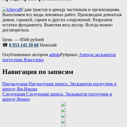
Сдам трактор в аренду частникам и организациям.
Выполняем все виды земляных работ. Производим демонтаж
домов, гаражей, сараев и других сооружений. Разрушим
остатки фундамента. Вывезем весь мусор. Всегда можно
договориться.
Цена — 8500 рублей
☎
8 953 145 39 68
Николай
Опубликовано
автором
admin
Рубрики:
Аренда экскаватор
погрузчик Яльгелево
Навигация по записям
Предыдущая
Предыдущая запись:
Экскаватор погрузчик в
аренду Ям-Ижора
Следующая
Следующая запись:
Экскаватор погрузчик в
аренду Янино