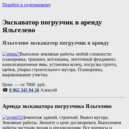
Перейти к содержимому
Портал аренды спецтехники
Санкт Петербург и Лен обл
Экскаватор погрузчик в аренду
Яльгелево
Яльгелево экскаватор погрузчик в аренду
Выполню земляные работы любой сложности:
планировка, траншеи, котлованы, ленточный фундамент,
канализационные ямы, установка колец, погрузка грунта,
щебня, уборка строительного мусора. Планировка,
выравнивание участка.
Цена — от 7000 руб.
☎
8 962 345 94 26
Алексей
Аренда экскаватора погрузчика Яльгелево
Демонтаж зданий, строений. Вывоз мусора.
Земляные работы. Звоните о цене договоримся. Выполняем
работы частным лицам и организациям. Все вопросы и