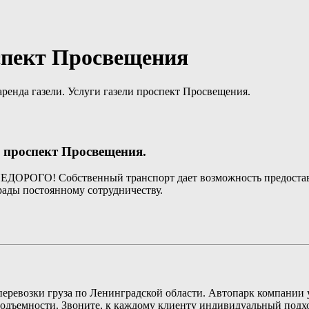
оспект Просвещения
енда газели. Услуги газели проспект Просвещения.
и проспект Просвещения.
НЕДОРОГО! Собственный транспорт дает возможность предостави
рады постоянному сотрудничеству.
ля перевозки груза по Ленинградской области. Автопарк компани
одъемности. Звоните, к каждому клиенту индивидуальный подх