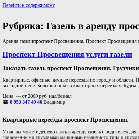
Перейти к содержимому
Портал аренды спецтехники
Санкт Петербург и Лен обл
Рубрика:
Газель в аренду пр
Аренда газелипроспект Просвещения. Проспект Просвещения ар
Проспект Просвещения услуги газели
Заказать газель проспект Просвещения. Грузчик
Квартирные, офисные, дачные переезды по городу и области, 
выгодной цене. Большой опыт в квартирных переездах. Будем 
Цена — от 2000 руб нал/безнал
☎
8 953 347 49 46
Владимир
Квартирные переезды проспект Просвещения.
У нас вы можете дешево взять в аренду газель с водителем д
современными грузовыми машинами различного типа и грузоп