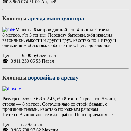
☎
8 965 074 21 00
Андрей
Клопицы
аренда манипулятора
Машина 6 метров длиной, г\п 4 тонны. Стрела
8 метров, г\п 3 тонны. Перевезу бытовки, жби изделия,
вагончики, емкости и другой груз. Работаю по Питеру и
ближайшим областям. Собственник. Цена договорная.
Цена — 6500 рублей. нал
☎
8 911 233 06 53
Павел
Клопицы
воровайка в аренду
Размеры кузова: 6.8 х 2.45, г\п 8 тонн. Стрела г\п 5 тонн,
стрела — 8 метров. Сотрудничаю со строй базами, с
производителями. Работаю по южным районам
Питера. Выполняю все виды работ. Цены приемлемые.
Цена — нал/безнал
☎
8 965 780 97 62
Максим