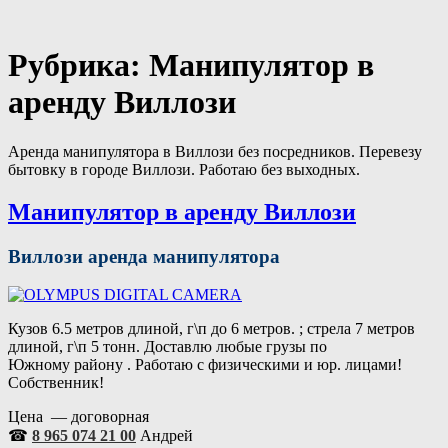
Перейти
Портал аренды спецтехники
Санкт Петербург и Лен обл
к
содержимому
Рубрика:
Манипулятор в
аренду Виллози
Аренда манипулятора в Виллози без посредников. Перевезу
бытовку в городе Виллози. Работаю без выходных.
Манипулятор в аренду Виллози
Виллози аренда манипулятора
Кузов 6.5 метров длиной, г\п до 6 метров. ; стрела 7 метров
длиной, г\п 5 тонн. Доставлю любые грузы по
Южному району . Работаю с физическими и юр. лицами!
Собственник!
Цена — договорная
☎
8 965 074 21 00
Андрей